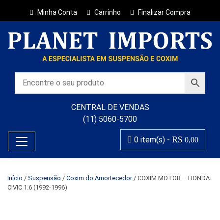
Minha Conta
Carrinho
Finalizar Compra
CENTRAL DE VENDAS
(11) 5060-5700
R$
0 item(s) -
0,00
Início
/
Suspensão
/
Coxim do Amortecedor
/ COXIM MOTOR – HONDA
CIVIC 1.6 (1992-1996)