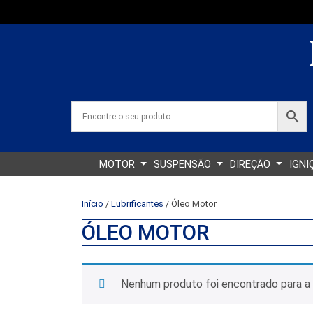
MOTOR
SUSPENSÃO
DIREÇÃO
IGNI
Início
/
Lubrificantes
/ Óleo Motor
ÓLEO MOTOR
Nenhum produto foi encontrado para a 