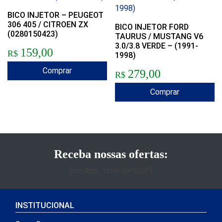
BICO INJETOR – PEUGEOT
306 405 / CITROEN ZX
BICO INJETOR FORD
(0280150423)
TAURUS / MUSTANG V6
3.0/3.8 VERDE – (1991-
159,00
R$
1998)
Comprar
279,00
R$
Comprar
Receba nossas ofertas:
[mc4wp_form id="604"]
INSTITUCIONAL