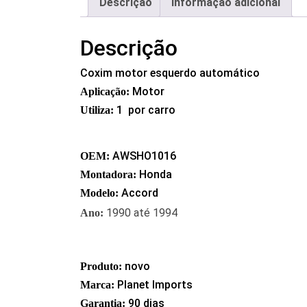
Descrição
Informação adicional
Descrição
Coxim motor esquerdo automático
Motor
Aplicação:
1 por carro
Utiliza:
AWSHO1016
OEM:
Honda
Montadora:
Accord
Modelo:
1990 até 1994
Ano:
novo
Produto:
Planet Imports
Marca:
90 dias
Garantia: