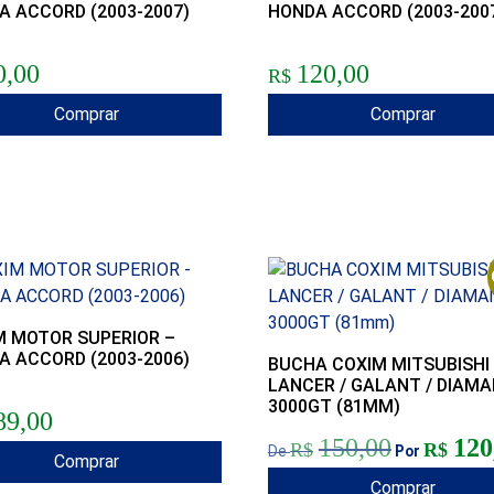
A ACCORD (2003-2007)
HONDA ACCORD (2003-200
0,00
120,00
R$
Comprar
Comprar
M MOTOR SUPERIOR –
A ACCORD (2003-2006)
BUCHA COXIM MITSUBISHI
LANCER / GALANT / DIAMA
3000GT (81MM)
89,00
O preço origina
150,00
120
R$
R$
De
Por
Comprar
Comprar