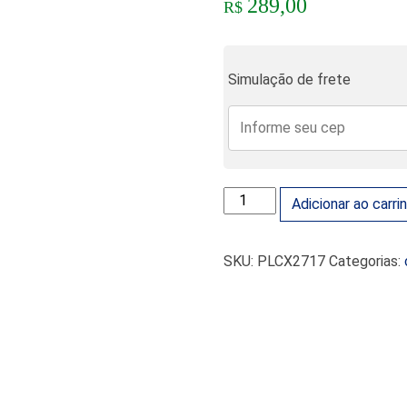
289,00
R$
Simulação de frete
COXIM MOTOR ESQUERDO AU
Adicionar ao carri
SKU:
PLCX2717
Categorias: