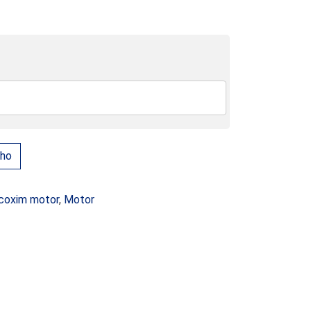
TOMÁTICO - HONDA ACCORD (1990-1994) quantity
nho
coxim motor
,
Motor