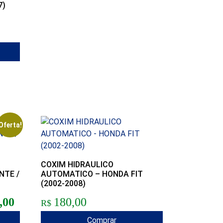
7)
Oferta!
COXIM HIDRAULICO
NTE /
AUTOMATICO – HONDA FIT
(2002-2008)
l era: R$150,00.
O preço atual é: R$120,00.
,00
180,00
R$
Comprar