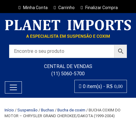
Minha Conta
Carrinho
Finalizar Compra
CENTRAL DE VENDAS
(11) 5060-5700
R$
0 item(s) -
0,00
Início
/
Suspensão
/
Buchas
/
Bucha de coxim
/ BUCHA COXIM DO
MOTOR – CHRYSLER GRAND CHEROKEE/DAKOTA (1999-2004)