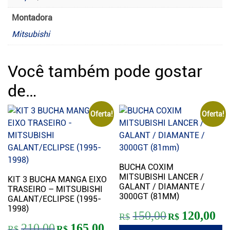
Montadora
Mitsubishi
Você também pode gostar
de…
Oferta!
Oferta!
BUCHA COXIM
MITSUBISHI LANCER /
KIT 3 BUCHA MANGA EIXO
GALANT / DIAMANTE /
TRASEIRO – MITSUBISHI
3000GT (81MM)
GALANT/ECLIPSE (1995-
1998)
O preço original er
O pr
150,00
120,00
R$
R$
O preço original era: R$210,00.
O preço atual é: R$165,00.
210,00
165,00
R$
R$