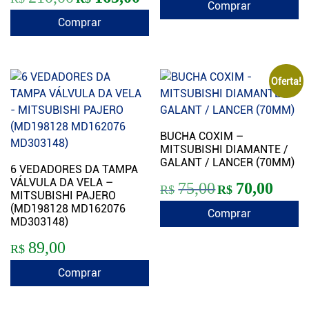
Comprar
Comprar
Oferta!
BUCHA COXIM –
MITSUBISHI DIAMANTE /
GALANT / LANCER (70MM)
6 VEDADORES DA TAMPA
VÁLVULA DA VELA –
O preço original era:
O preço 
75,00
70,00
R$
R$
MITSUBISHI PAJERO
(MD198128 MD162076
Comprar
MD303148)
89,00
R$
Comprar