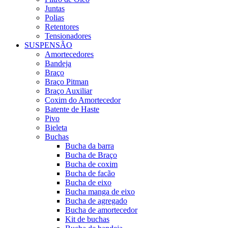
Juntas
Polias
Retentores
Tensionadores
SUSPENSÃO
Amortecedores
Bandeja
Braço
Braço Pitman
Braço Auxiliar
Coxim do Amortecedor
Batente de Haste
Pivo
Bieleta
Buchas
Bucha da barra
Bucha de Braço
Bucha de coxim
Bucha de facão
Bucha de eixo
Bucha manga de eixo
Bucha de agregado
Bucha de amortecedor
Kit de buchas