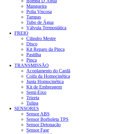
Bomba D`Água
Mangueira
Polia Viscosa
Tampas
Tubo de Água
Válvula Termostática
FREIO
Cilindro Mestre
Disco
Kit Reparo da Pinça
Pastilha
Pinça
TRANSMISSÃO
Acoplamento do Cardã
Coifa da Homocinética
Junta Homocinética
Kit de Embreagem
Semi-Eixo
Trizeta
Tulipa
SENSORES
Sensor ABS
Sensor Borboleta TPS
Sensor Detonação
Sensor Fase