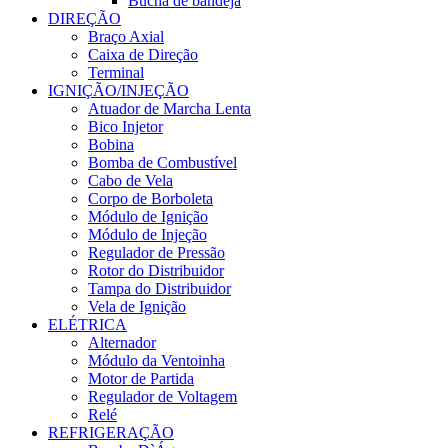
Bucha de bandeja
DIREÇÃO
Braço Axial
Caixa de Direção
Terminal
IGNIÇÃO/INJEÇÃO
Atuador de Marcha Lenta
Bico Injetor
Bobina
Bomba de Combustível
Cabo de Vela
Corpo de Borboleta
Módulo de Ignição
Módulo de Injeção
Regulador de Pressão
Rotor do Distribuidor
Tampa do Distribuidor
Vela de Ignição
ELÉTRICA
Alternador
Módulo da Ventoinha
Motor de Partida
Regulador de Voltagem
Relé
REFRIGERAÇÃO