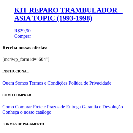
KIT REPARO TRAMBULADOR –
ASIA TOPIC (1993-1998)
R$
29,90
Comprar
Receba nossas ofertas:
[mc4wp_form id="604"]
INSTITUCIONAL
Quem Somos
Termos e Condições
Política de Privacidade
COMO COMPRAR
Como Comprar
Frete e Prazos de Entrega
Garantia e Devolução
Conheça o nosso catálogo
FORMAS DE PAGAMENTO