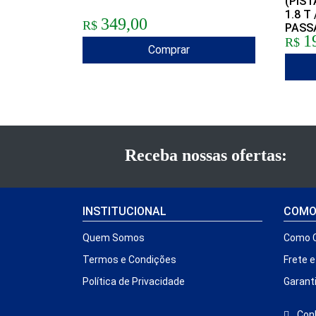
(PIST
1.8 T 
349,00
R$
PASSA
1
R$
Comprar
Receba nossas ofertas:
INSTITUCIONAL
COMO
Quem Somos
Como 
Termos e Condições
Frete 
Política de Privacidade
Garant
Conh