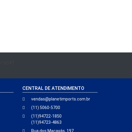
="604"]
CENTRAL DE ATENDIMENTO
vendas@planetimports.com.br
(11) 5060-5700
(11)94722-1850
(11)94723-4863
Rua dos Macaxás, 197